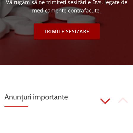
Vă rugăm să ne trimiteți sesizările Dvs. legate de
medicamente contrafăcute.
HEADER BUTTON LABEL:TRIMITE S
TRIMITE SESIZARE
P
Anunțuri importante