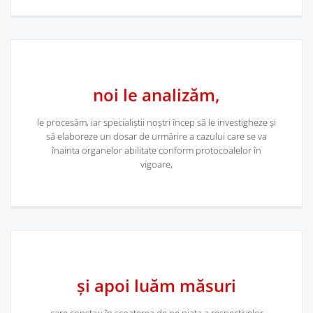
Anunț important
09.03.2023 În atenția persoanelor interesate OSMR
Newsletter 01/2023 – Martie https://osmr.ro/stiri/
noi le analizăm,
Anunț
mai multe informații...
le procesăm, iar specialiștii noștri încep să le investigheze și
important
să elaboreze un dosar de urmărire a cazului care se va
înainta organelor abilitate conform protocoalelor în
vigoare,
și apoi luăm măsuri