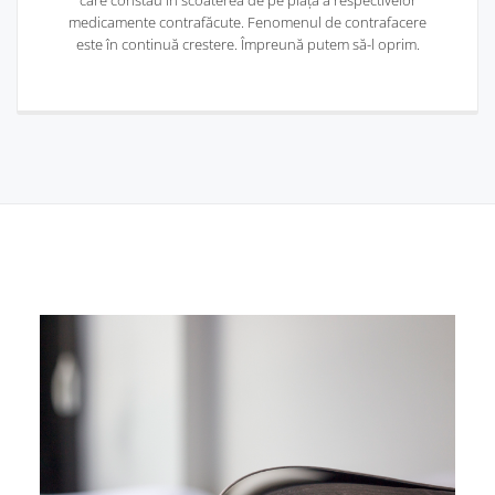
care constau în scoaterea de pe piața a respectivelor
medicamente contrafăcute. Fenomenul de contrafacere
este în continuă crestere. Împreună putem să-l oprim.
Anunț important
07.03.2023 În atenția persoanelor interesate ELEMENTE
DE SIGURANȚĂ PENTRU MEDICAMENTELE DE UZ
UMAN – ÎNTREBĂRI ȘI RĂSPUNSURI – VERSIUNEA 20
descarcă documentul…
Anunț
mai multe informații...
important