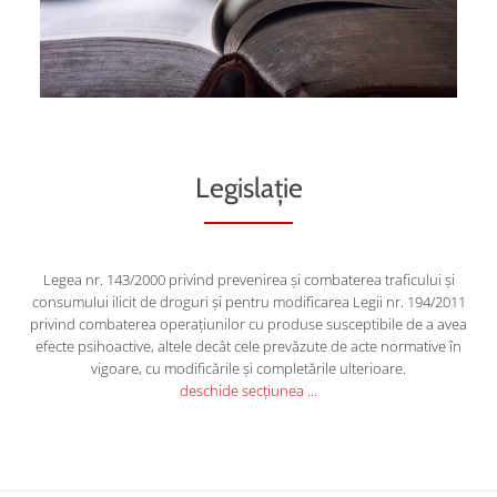
Anunț important
18.05.2021 În atenția distibuitorilor angro, a
profesioniştilor din domeniul sănătaţii, a pacienţilor si a
publicului larg ANMDMR a fost informată despre furtul
Legislație
în data de 30 Martie 2021 a 9 baxuri (378 unităţi) din
seria DE8Y de Voltaren Emulgel 11, 6 mg/g (cutie
conţinând 1 tub cu 50 g gel) în timpul transportului din
Legea nr. 143/2000 privind prevenirea și combaterea traficului și
Elveţia […]
consumului ilicit de droguri și pentru modificarea Legii nr. 194/2011
privind combaterea operațiunilor cu produse susceptibile de a avea
Anunț
mai multe informații...
efecte psihoactive, altele decât cele prevăzute de acte normative în
important
vigoare, cu modificările și completările ulterioare.
deschide secțiunea ...