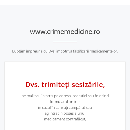
Anunț important
06.06.2023 În atentia persoanelor interesate OSMR
www.crimemedicine.ro
Newsletter 2023 – Iunie descarcă documentul …
Anunț
mai multe informații...
Luptăm împreună cu Dvs. împotriva falsificării medicamentelor.
important
Dvs. trimiteți sesizările,
pe mail sau în scris pe adresa instituției sau folosind
formularul online,
în cazul în care ați cumpărat sau
ați intrat în posesia unui
medicament contrafăcut,