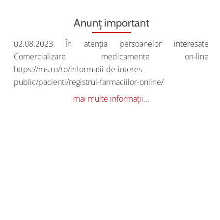
S
Anunț important
N
02.08.2023 În atenția persoanelor interesate
Comercializare medicamente on-line
https://ms.ro/ro/informatii-de-interes-
public/pacienti/registrul-farmaciilor-online/
D
Anunț
mai multe informații...
important