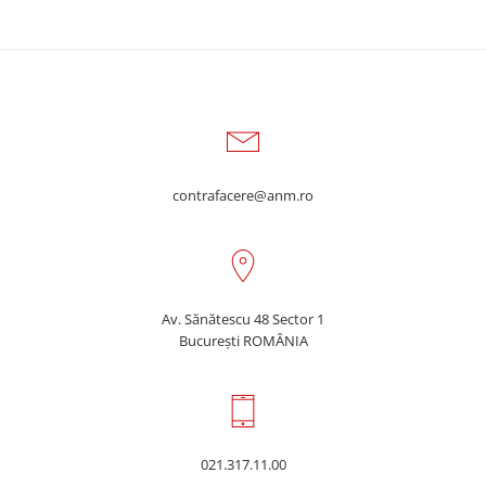
Anunț important
24.08.2020 În atenția persoanelor interesate ANMDMR
a fost informată despre confiscarea la granița Româno-
Ungară a 1800 flacoane de Rivotril 2 mg comprimate,
contrafacere@anm.ro
seria E1048E1 cu data de expirare 12.2022,
inscripționate în limba maghiară, care s-au dovedit a fi
falsificate. În cazul în care vi se oferă spre achiziționare
sau dețineti Rivotril 2 mg comprimate pe […]
Av. Sănătescu 48 Sector 1
Anunț
mai multe informații...
București ROMÂNIA
important
021.317.11.00