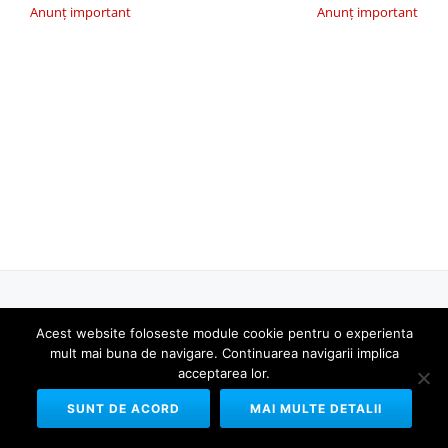
Anunț important
Anunț important
Agenția Națională a Medicamentului și a Dispozitivelor Medicale din
Acest website foloseste module cookie pentru o experienta
România
mult mai buna de navigare. Continuarea navigarii implica
SECONDARY
acceptarea lor.
MENU
Copyright © 2010-2026 ANMDMR. Toate drepturile rezervate.
SUNT DE ACORD
MAI MULTE DETALII