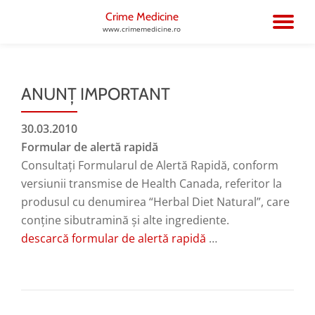
Crime Medicine
TO
www.crimemedicine.ro
Skip
to
NA
content
ANUNȚ IMPORTANT
30.03.2010
Formular de alertă rapidă
Consultați Formularul de Alertă Rapidă, conform
versiunii transmise de Health Canada, referitor la
produsul cu denumirea “Herbal Diet Natural”, care
conține sibutramină și alte ingrediente.
descarcă formular de alertă rapidă
…
POST NAVIGATION